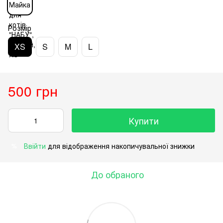
Розмір
XS
S
M
L
500 грн
Купити
Ввійти
для відображення накопичувальної знижки
%
До обраного