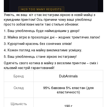
Уявіть, як ваш кіт стає інстаграм-зіркою в новій майці з
кумедним принтом! Ось причини чому ваші улюбленці
просто зобов’язані мати такі стильні обновки:
1. Ваш улюбленець буде наймоднішим у дворі!
2. Майка зігріє в прохолодні дні – жодних тремтячих лапок!
3. Курортний красень без сонячних опіків!
4. Кожен погляд на майку викликатиме усмішку.
5. Ваш улюбленець стане зіркою інстаграму!
Одягніть свого котика в майку з веселим принтом – сміх і
кльовий настрій гарантований!
Бренд
DubAnimals
Склад
95% бавовна 5% еластан (для
еластичності)
Щільність
190 г