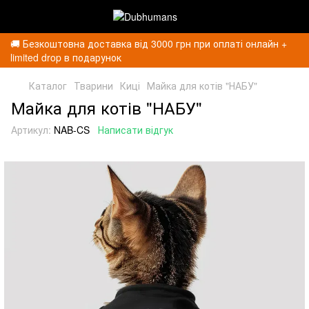
🚚 Безкоштовна доставка від 3000 грн при оплаті онлайн +
limited drop в подарунок
Каталог
Тварини
Киці
Майка для котів "НАБУ"
Майка для котів "НАБУ"
Артикул:
NAB-CS
Написати відгук