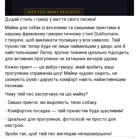
Додай стиль і гумор у життя свого песика!
Майки для собак із веселими та смішними принтами в
нашому фірмовому гумористичному стилі Dubhumans
створені, щоб викликати посмішку у всіх навколо. Твій
пухнастик тепер буде не лише наймилішим у дворі, але й
найстильнішим! Легка, зручна тканина ідеально підходить
для активних прогулянок чи затишних вечорів удома.
Кожен принт — це вибух гумору, який зробить ваші
прогулянки справжнім шоу! Майки чудово сидять, не
сковують рухів і дарують комфорт навіть найактивнішим
песикам.
Чому твій пес заслуговує на цю майку?
- Смішні принти, які виділяють твою собаку.
- Комфортна посадка — твій пухнастик буде щасливим!
- Ідеально для прогулянок, фотосесій чи просто для
настрою.
Зроби так, щоб твій пес виглядав неперевершено!