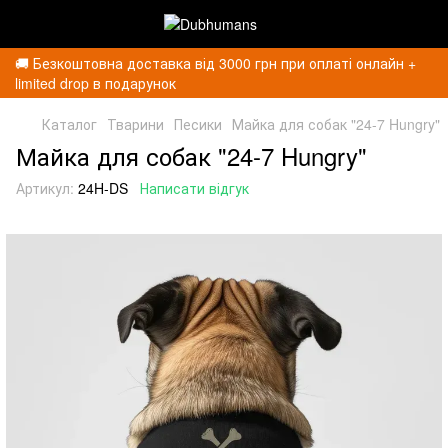
🚚 Безкоштовна доставка від 3000 грн при оплаті онлайн +
limited drop в подарунок
Каталог
Тварини
Песики
Майка для собак "24-7 Hungry"
Майка для собак "24-7 Hungry"
Артикул:
24H-DS
Написати відгук