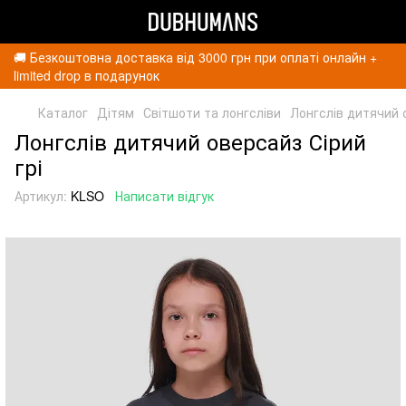
🚚 Безкоштовна доставка від 3000 грн при оплаті онлайн +
limited drop в подарунок
Каталог
Дітям
Світшоти та лонгсліви
Лонгслів дитячий о
Лонгслів дитячий оверсайз Сірий
грі
Артикул:
KLSO
Написати відгук