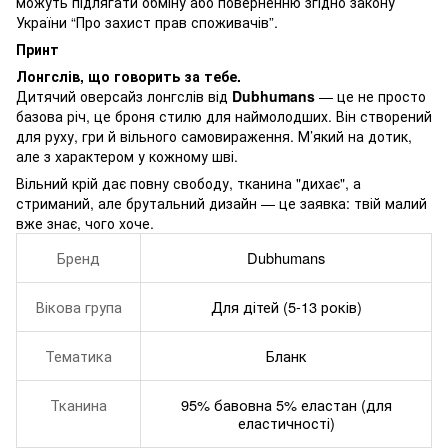
можуть підлягати обміну або поверненню згідно закону
України “Про захист прав споживачів”.
Принт
Лонгслів, що говорить за тебе.
Дитячий оверсайз лонгслів від
Dubhumans
— це не просто
базова річ, це броня стилю для наймолодших. Він створений
для руху, гри й вільного самовираження. М’який на дотик,
але з характером у кожному шві.
Вільний крій дає повну свободу, тканина "дихає", а
стриманий, але брутальний дизайн — це заявка: твій малий
вже знає, чого хоче.
Бренд
Dubhumans
Вікова група
Для дітей (5-13 років)
Тематика
Бланк
Тканина
95% бавовна 5% еластан (для
еластичності)