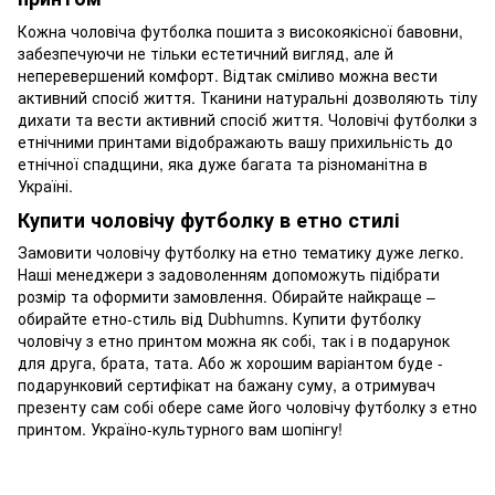
Кожна чоловіча футболка пошита з високоякісної бавовни,
забезпечуючи не тільки естетичний вигляд, але й
неперевершений комфорт. Відтак сміливо можна вести
активний спосіб життя. Тканини натуральні дозволяють тілу
дихати та вести активний спосіб життя. Чоловічі футболки з
етнічними принтами відображають вашу прихильність до
етнічної спадщини, яка дуже багата та різноманітна в
Україні.
Купити чоловічу футболку в етно стилі
Замовити чоловічу футболку на етно тематику дуже легко.
Наші менеджери з задоволенням допоможуть підібрати
розмір та оформити замовлення. Обирайте найкраще –
обирайте етно-стиль від Dubhumns. Купити футболку
чоловічу з етно принтом можна як собі, так і в подарунок
для друга, брата, тата. Або ж хорошим варіантом буде -
подарунковий сертифікат на бажану суму, а отримувач
презенту сам собі обере саме його чоловічу футболку з етно
принтом. Україно-культурного вам шопінгу!