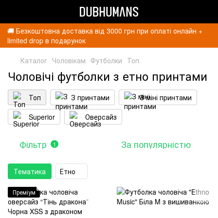
🚚 Безкоштовна доставка від 3000 грн при оплаті онлайн +
limited drop в подарунок
Каталог
Чоловікам
Футболки
Топ
Чоловічі футболки з етно принтами
Топ
З принтами
З міні принтами
Superior
Оверсайз
Фільтр
За популярністю
1
Тематика
Етно
Преміум