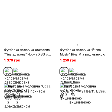
2
1
Футболка чоловіча оверсайз
Футболка чоловіча "Ethno
“Тінь дракона” Чорна XSS з
Music" Біла M з вишиванкою
драконом
1 370 грн
1 250 грн