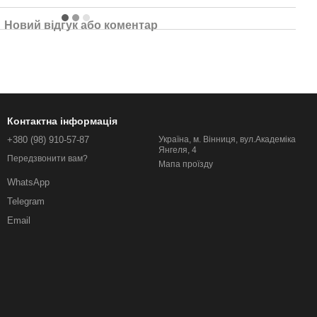
Новий відгук або коментар
Контактна інформація
+380 (98) 910-57-87
Україна, м. Вінниця, вул.Академіка
Янгеля, 4
Передзвонити вам?
Мапа проїзду
WhatsApp
Telegram
Email