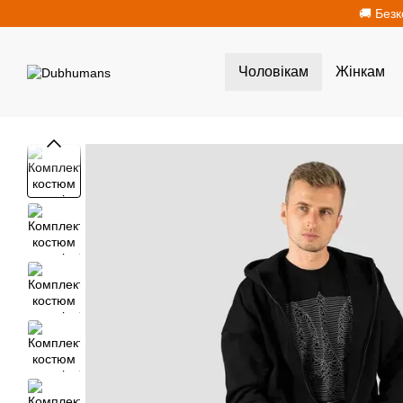
Перейти до основного контенту
🚚 Безк
Чоловікам
Жінкам