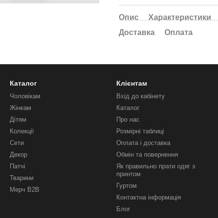
Опис
Характеристики
Доставка
Оплата
Каталог
Клієнтам
Чоловікам
Вхід до кабінету
Жінкам
Каталог
Дітям
Про нас
Колекції
Розмірні таблиці
Сети
Оплата і доставка
Декор
Обмін та повернення
Патчі
Як правильно прати одяг з
принтом
Тварини
Гуртом
Мерч B2B
Контактна інформація
Блог