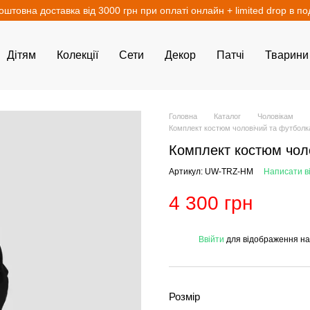
оштовна доставка від 3000 грн при оплаті онлайн + limited drop в п
Дітям
Колекції
Сети
Декор
Патчі
Тварини
Головна
Каталог
Чоловікам
Комплект костюм чоловічий та футболка
Комплект костюм чоло
Артикул: UW-TRZ-HM
Написати ві
4 300 грн
%
Ввійти
для відображення на
Розмір