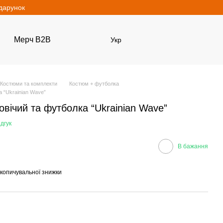
одарунок
Мерч B2B
Укр
Костюми та комплекти
Костюм + футболка
 “Ukrainian Wave”
вічий та футболка “Ukrainian Wave”
дгук
В бажання
копичувальної знижки