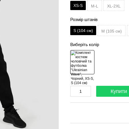
XS-S
M-L
XL-2XL
Розмір штанів
S (104 см)
M (105 см)
Виберіть колір
Купити