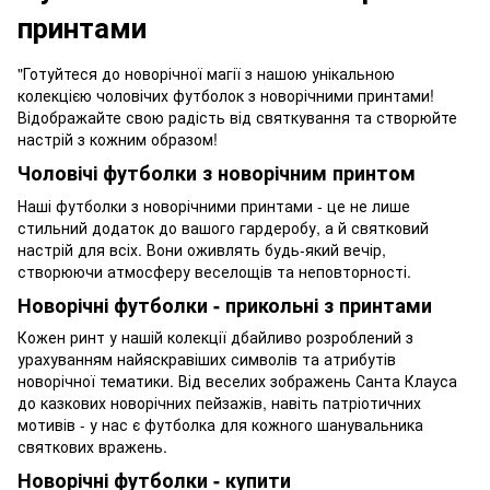
принтами
"Готуйтеся до новорічної магії з нашою унікальною
колекцією чоловічих футболок з новорічними принтами!
Відображайте свою радість від святкування та створюйте
настрій з кожним образом!
Чоловічі футболки з новорічним принтом
Наші футболки з новорічними принтами - це не лише
стильний додаток до вашого гардеробу, а й святковий
настрій для всіх. Вони оживлять будь-який вечір,
створюючи атмосферу веселощів та неповторності.
Новорічні футболки - прикольні з принтами
Кожен ринт у нашій колекції дбайливо розроблений з
урахуванням найяскравіших символів та атрибутів
новорічної тематики. Від веселих зображень Санта Клауса
до казкових новорічних пейзажів, навіть патріотичних
мотивів - у нас є футболка для кожного шанувальника
святкових вражень.
Новорічні футболки - купити