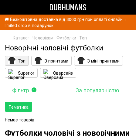
🚚 Безкоштовна доставка від 3000 грн при оплаті онлайн +
limited drop в подарунок
Каталог
Чоловікам
Футболки
Топ
Новорічні чоловічі футболки
Топ
З принтами
З міні принтами
Superior
Оверсайз
Фільтр
За популярністю
1
Тематика
Немає товарів
Футболки чоловічі з новорічними