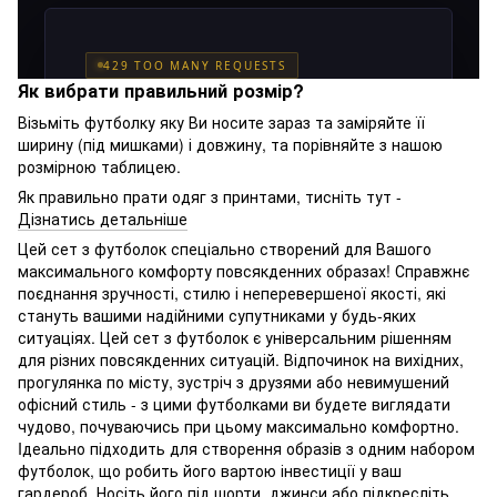
Як вибрати правильний розмір?
Візьміть футболку яку Ви носите зараз та заміряйте її
ширину (під мишками) і довжину, та порівняйте з нашою
розмірною таблицею.
Як правильно прати одяг з принтами, тисніть тут -
Дізнатись детальніше
Цей сет з футболок спеціально створений для Вашого
максимального комфорту повсякденних образах! Справжнє
поєднання зручності, стилю і неперевершеної якості, які
стануть вашими надійними супутниками у будь-яких
ситуаціях. Цей сет з футболок є універсальним рішенням
для різних повсякденних ситуацій. Відпочинок на вихідних,
прогулянка по місту, зустріч з друзями або невимушений
офісний стиль - з цими футболками ви будете виглядати
чудово, почуваючись при цьому максимально комфортно.
Iдеально підходить для створення образів з одним набором
футболок, що робить його вартою інвестиції у ваш
гардероб. Носіть його під шорти, джинси або підкресліть