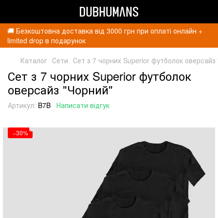
🚚 Безкоштовна доставка від 3000 грн при оплаті онлайн +
limited drop в подарунок
Каталог
Сети
Сет з 7 чорних Superior футболок оверсайз
Сет з 7 чорних Superior футболок
оверсайз "Чорний"
Артикул:
B7B
Написати відгук
−30%