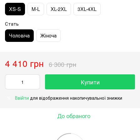
XS-S
M-L
XL-2XL
3XL-4XL
Стать
Чоловіча
Жіноча
4 410 грн
6 300 грн
Купити
Ввійти
для відображення накопичувальної знижки
%
До обраного