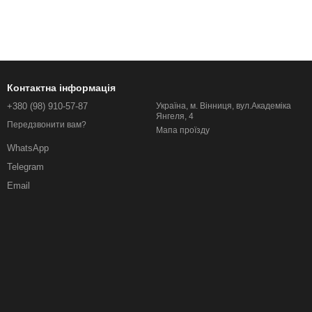
Контактна інформація
+380 (98) 910-57-87
Україна, м. Вінниця, вул.Академіка
Янгеля, 4
Передзвонити вам?
Мапа проїзду
WhatsApp
Telegram
Email