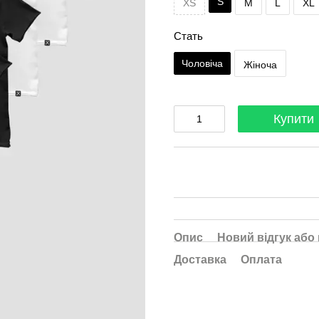
S
XS
M
L
XL
Стать
Чоловіча
Жіноча
Купити
Опис
Новий відгук або
Доставка
Оплата