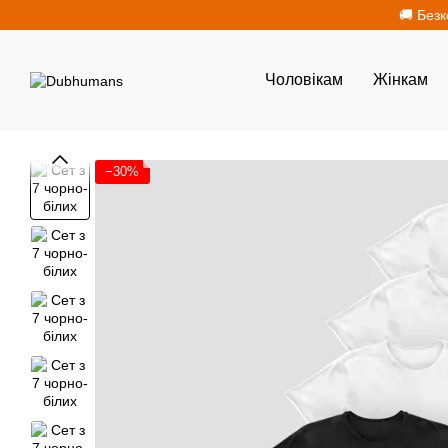
Перейти до основного контенту
🚚 Безк
Чоловікам
Жінкам
−30%