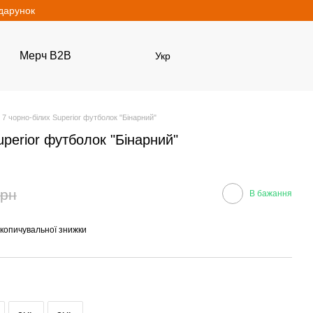
одарунок
Мерч B2B
Укр
 7 чорно-білих Superior футболок "Бінарний"
uperior футболок "Бінарний"
грн
В бажання
копичувальної знижки