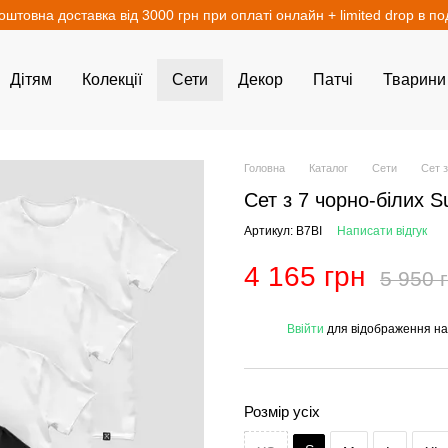
оштовна доставка від 3000 грн при оплаті онлайн + limited drop в п
Дітям
Колекції
Сети
Декор
Патчі
Тварини
Головна
Каталог
Сети
Сет з
Сет з 7 чорно-білих S
Артикул: B7BI
Написати відгук
4 165 грн
5 950 
%
Ввійти
для відображення на
Розмір усіх