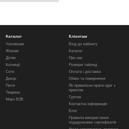
Каталог
Клієнтам
Чоловікам
Вхід до кабінету
Жінкам
Каталог
Дітям
Про нас
Колекції
Розмірні таблиці
Сети
Оплата і доставка
Декор
Обмін та повернення
Патчі
Як правильно прати одяг з
принтом
Тварини
Гуртом
Мерч B2B
Контактна інформація
Блог
Правила використання
подарункових сертифікатів