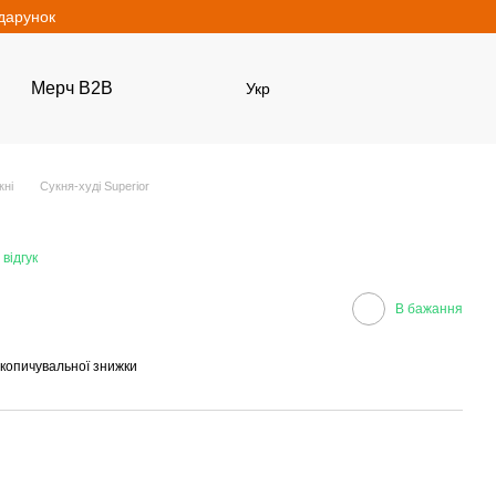
одарунок
Мерч B2B
Укр
кні
Сукня-худі Superior
 відгук
В бажання
копичувальної знижки