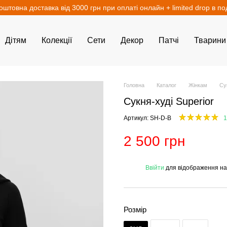
оштовна доставка від 3000 грн при оплаті онлайн + limited drop в п
Дітям
Колекції
Сети
Декор
Патчі
Тварини
Головна
Каталог
Жінкам
Су
Сукня-худі Superior
Артикул: SH-D-B
1
2 500 грн
%
Ввійти
для відображення на
Розмір