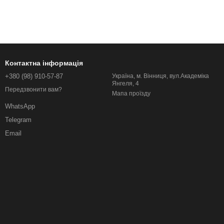
Контактна інформація
+380 (98) 910-57-87
Україна, м. Вінниця, вул.Академіка
Янгеля, 4
Передзвонити вам?
Мапа проїзду
WhatsApp
Telegram
Email