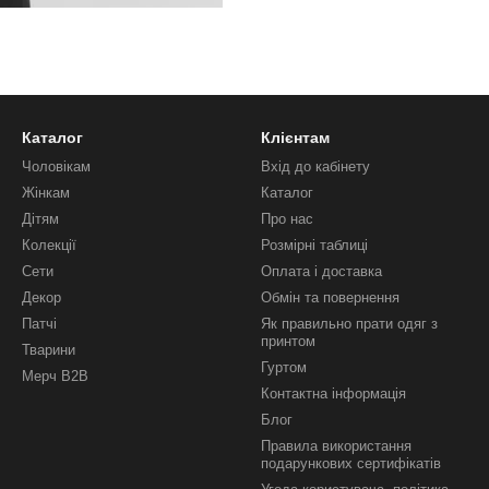
Каталог
Клієнтам
Чоловікам
Вхід до кабінету
Жінкам
Каталог
Дітям
Про нас
Колекції
Розмірні таблиці
Сети
Оплата і доставка
Декор
Обмін та повернення
Патчі
Як правильно прати одяг з
принтом
Тварини
Гуртом
Мерч B2B
Контактна інформація
Блог
Правила використання
подарункових сертифікатів