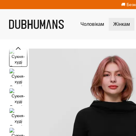
Перейти до основного контенту
🚚 Безк
Чоловікам
Жінкам