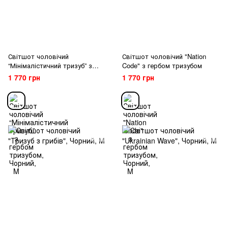
Світшот чоловічий
Світшот чоловічий "Nation
“Мінімалістичний тризуб” з
Code" з гербом тризубом
гербом тризубом
1 770 грн
1 770 грн