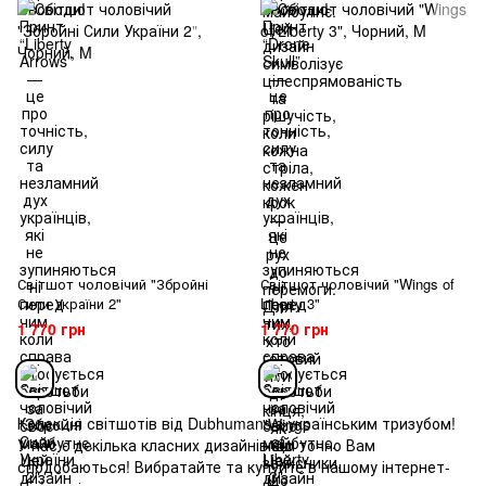
Світшот чоловічий "Збройні
Світшот чоловічий "Wings of
Сили України 2"
Liberty 3"
1 770 грн
1 770 грн
Колекція світшотів від Dubhumans з українським тризубом!
У нас є декілька класних дизайнів що точно Вам
сподобаються! Вибратайте та купуйте в нашому інтернет-