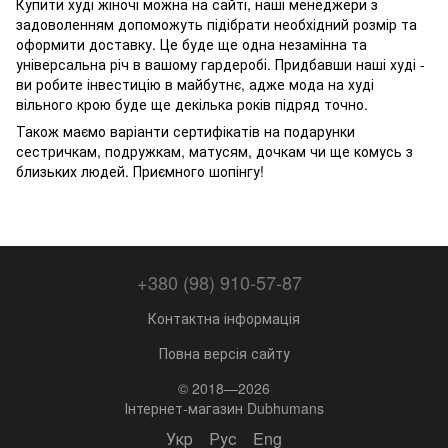
Купити худі жіночі можна на сайті, наші менеджери з
задоволенням допоможуть підібрати необхідний розмір та
оформити доставку. Це буде ще одна незамінна та
універсальна річ в вашому гардеробі. Придбавши наші худі -
ви робите інвестицію в майбутнє, адже мода на худі
вільного крою буде ще декілька років підряд точно.
Також маємо варіанти сертифікатів на подарунки
сестричкам, подружкам, матусям, дочкам чи ще комусь з
близьких людей. Приємного шопінгу!
+380 (98) 910-57-87
Контактна інформація
Повна версія сайту
© 2018—2026
Інтернет-магазин Dubhumans
Укр
Рус
Eng