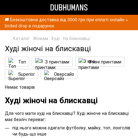
🚚 Безкоштовна доставка від 3000 грн при оплаті онлайн +
limited drop в подарунок
Каталог
Жінкам
Худі
На блискавці
Худі жіночі на блискавці
Топ
З принтами
З міні принтами
Superior
Оверсайз
Немає товарів
Худі жіночі на блискавці
Для чого мати худі на блискавці? Худі жіноче на блискавці
має безліч переваг:
під нього можна одягати футболку, майку, топ, лонгслів
чи будь-що інше