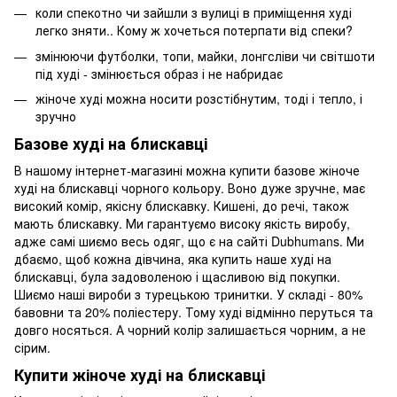
коли спекотно чи зайшли з вулиці в приміщення худі
легко зняти.. Кому ж хочеться потерпати від спеки?
змінюючи футболки, топи, майки, лонгсліви чи світшоти
під худі - змінюється образ і не набридає
жіноче худі можна носити розстібнутим, тоді і тепло, і
зручно
Базове худі на блискавці
В нашому інтернет-магазині можна купити базове жіноче
худі на блискавці чорного кольору. Воно дуже зручне, має
високий комір, якісну блискавку. Кишені, до речі, також
мають блискавку. Ми гарантуємо високу якість виробу,
адже самі шиємо весь одяг, що є на сайті Dubhumans. Ми
дбаємо, щоб кожна дівчина, яка купить наше худі на
блискавці, була задоволеною і щасливою від покупки.
Шиємо наші вироби з турецькою тринитки. У складі - 80%
бавовни та 20% поліестеру. Тому худі відмінно перуться та
довго носяться. А чорний колір залишається чорним, а не
сірим.
Купити жіноче худі на блискавці