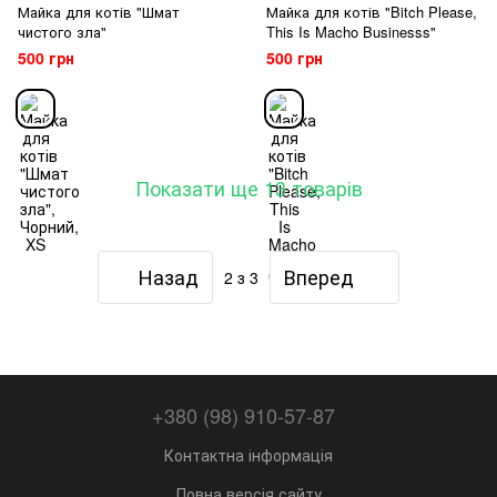
Майка для котів "Шмат
Майка для котів "Bitch Please,
чистого зла"
This Is Macho Businesss"
500 грн
500 грн
Показати ще 13 товарів
Назад
Вперед
2
з 3
+380 (98) 910-57-87
Контактна інформація
Повна версія сайту