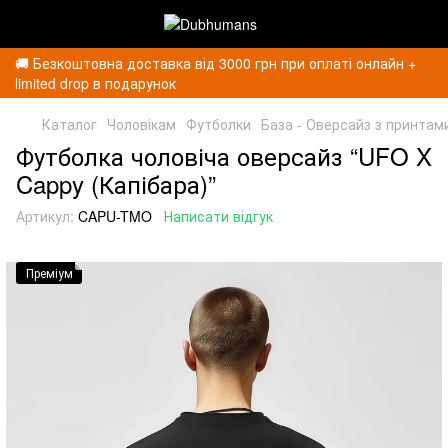
🚚 Безкоштовна доставка від 3000 грн при оплаті онлайн +
limited drop в подарунок
Каталог
Чоловікам
Футболки
База - Оверсайз з принтам
Футболка чоловіча оверсайз “UFO X
Cappy (Капібара)”
Артикул:
CAPU-TMO
Написати відгук
Преміум