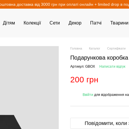
оштовна доставка від 3000 грн при оплаті онлайн + limited drop в п
Дітям
Колекції
Сети
Декор
Патчі
Тварини
Головна
Каталог
Сертифікати
Подарункова коробка
Артикул: GBOX
Написати відгук
200 грн
%
Ввійти
для відображення на
Повідомити, коли 