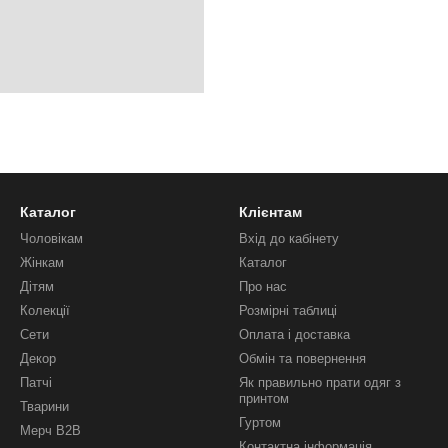
Каталог
Клієнтам
Чоловікам
Вхід до кабінету
Жінкам
Каталог
Дітям
Про нас
Колекції
Розмірні таблиці
Сети
Оплата і доставка
Декор
Обмін та повернення
Патчі
Як правильно прати одяг з
принтом
Тварини
Гуртом
Мерч B2B
Контактна інформація