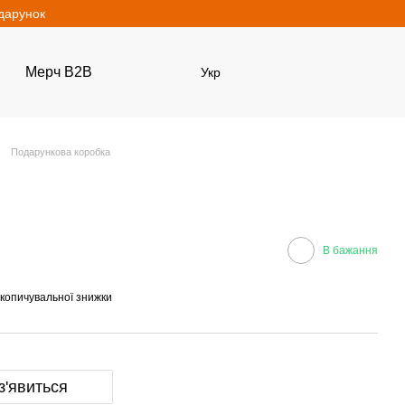
одарунок
Мерч B2B
Укр
Подарункова коробка
В бажання
копичувальної знижки
з'явиться