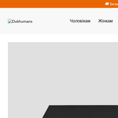
Перейти до основного контенту
🚚 Безк
Чоловікам
Жінкам