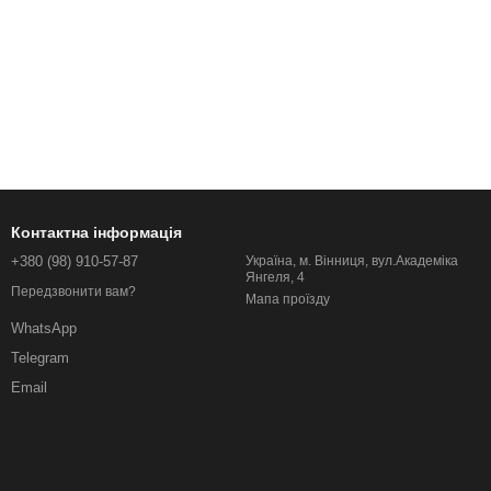
Контактна інформація
+380 (98) 910-57-87
Україна, м. Вінниця, вул.Академіка
Янгеля, 4
Передзвонити вам?
Мапа проїзду
WhatsApp
Telegram
Email