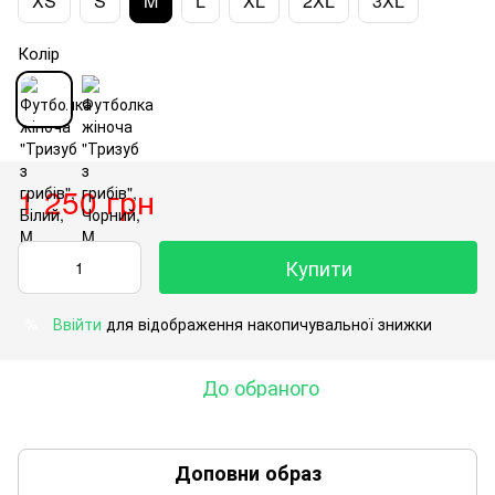
XS
S
M
L
XL
2XL
3XL
Колір
1 250 грн
Купити
Ввійти
для відображення накопичувальної знижки
%
До обраного
Доповни образ