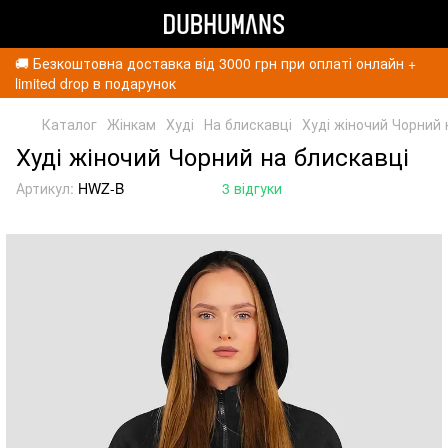
🚚 Безкоштовна доставка від 3000 грн при оплаті онлайн +
limited drop в подарунок
Каталог
Жінкам
Худі
На блискавці
Худі жіночий Чорний 
Худі жіночий Чорний на блискавці
Артикул:
HWZ-B
3 відгуки