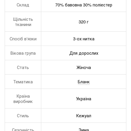
Склад
70% бавовна 30% поліестер
Щільність
320 г
тканини
Спосіб в'язки
3-ох нитка
Вікова група
Для дорослих
Стать
Жіноча
Тематика
Бланк
Країна
Україна
виробник
Стиль
Кежуал
Сезонність
Зима