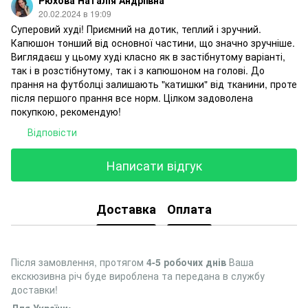
Рюхова Наталія Андріївна
20.02.2024 в 19:09
Суперовий худі! Приємний на дотик, теплий і зручний.
Капюшон тонший від основної частини, що значно зручніше.
Виглядаєш у цьому худі класно як в застібнутому варіанті,
так і в розстібнутому, так і з капюшоном на голові. До
прання на футболці залишають "катишки" від тканини, проте
після першого прання все норм. Цілком задоволена
покупкою, рекомендую!
Відповісти
Написати відгук
Доставка
Оплата
Після замовлення, протягом
4-5 робочих днів
Ваша
екскюзивна річ буде вироблена та передана в службу
доставки!