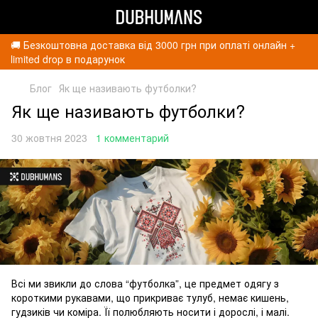
🚚 Безкоштовна доставка від 3000 грн при оплаті онлайн +
limited drop в подарунок
Блог
Як ще називають футболки?
Як ще називають футболки?
30 жовтня 2023
1 комментарий
Всі ми звикли до слова “футболка”, це предмет одягу з
короткими рукавами, що прикриває тулуб, немає кишень,
гудзиків чи коміра. Її полюбляють носити і дорослі, і малі.