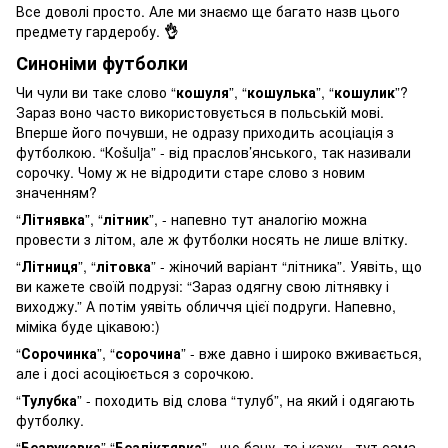
Все доволі просто. Але ми знаємо ще багато назв цього
предмету гардеробу.
👌
Синоніми футболки
Чи чули ви таке слово “
кошуля
”, “
кошулька
”, “
кошулик
”?
Зараз воно часто використовується в польській мові.
Вперше його почувши, не одразу приходить асоціація з
футболкою. “Кošulja” - від праслов’янського, так називали
сорочку. Чому ж не відродити старе слово з новим
значенням?
“
Літнявка
”, “
літник
”, - напевно тут аналогію можна
провести з літом, але ж футболки носять не лише влітку.
“
Літниця
”, “
літовка
” - жіночий варіант “літника”. Уявіть, що
ви кажете своїй подрузі: “Зараз одягну свою літнявку і
виходжу.” А потім уявіть обличчя цієї подруги. Напевно,
міміка буде цікавою:)
“
Сорочинка
”, “
сорочина
” - вже давно і широко вживається,
але і досі асоціюється з сорочкою.
“
Тулубка
” - походить від слова “тулуб”, на який і одягають
футболку.
“
Безрукавка
”,“
Безліктявка
” - що бачу, те і кажу - тут сама