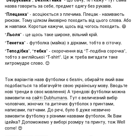
назва говорить за себе, предмет одягу без рукавів.
“
Плецанка
” - асоціюється з плечима. Плецак - називають
рюкзак. Тому цілком ймовірно походить від цього слова. Або
ж навпаки. Коротше кажучи, щось від чогось походить. 😄
“
Льоля
” - це щось таке широке, вільний крій.
“
Тенетка
” - футболка (майка) з дірками, тобто в сіточку.
“
Теподібка
”, “
тебка
” - скорочення від “Т-подібна сорочка”,
тобто з англійської “T-shirt”. Це ж треба вигадати таке
хитромудре слово. 😊
Тож варіантів назв футболки є безліч, обирайте який вам
подобається та збагачуйте свою українську мову. Вводьте
нові тренди в своє мовлення) А трендові футболки можна
замовити на
сайті Dubhumans
. Тут є величезний вибір
чоловічих, жіночих та дитячих футболок з принтами,
написами, патчами. До речі, було б дуже незвично
замовити футболку з різними назвами футболок. Як Вам
ідейка? Допоможемо у виборі розміру та принту, тож Well
come! 😍