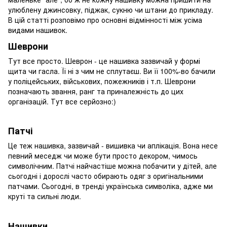
улюблену джинсовку, піджак, сукню чи штани до прикладу.
В цій статті розповімо про основні відмінності між усіма
видами нашивок.
Шеврони
Тут все просто. Шеврон - це нашивка зазвичай у формі
щита чи гасла. Її ні з чим не сплутаєш. Ви її 100%-во бачили
у поліцейських, військових, пожежників і т.п. Шеврони
позначають звання, ранг та приналежність до цих
організацій. Тут все серйозно:)
Патчі
Це теж нашивка, зазвичай - вишивка чи аплікація. Вона несе
певний меседж чи може бути просто декором, чимось
символічним. Патчі найчастіше можна побачити у дітей, але
сьогодні і дорослі часто обирають одяг з оригінальними
патчами. Сьогодні, в тренді українська символіка, адже ми
круті та сильні люди.
Нашивки