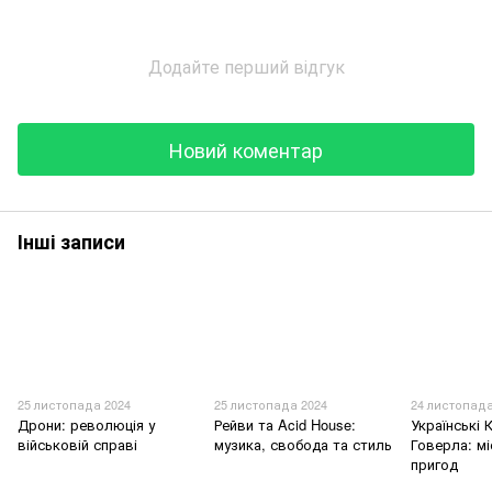
Додайте перший відгук
Новий коментар
Інші записи
25 листопада 2024
25 листопада 2024
24 листопада
Дрони: революція у
Рейви та Acid House:
Українські 
військовій справі
музика, свобода та стиль
Говерла: мі
пригод