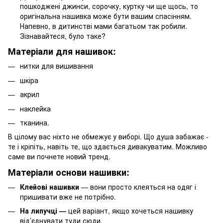
пошкоджені джинси, сорочку, куртку чи ще щось, то
оригінальна нашивка може бути вашим спасінням.
Напевно, в дитинстві мами багатьом так робили.
Зізнавайтеся, було таке?
Матеріали для нашивок:
нитки для вишивання
шкіра
акрил
наклейка
тканина.
В цілому вас ніхто не обмежує у виборі. Що душа забажає -
те і кріпіть, навіть те, що здається дивакуватим. Можливо
саме ви почнете новий тренд.
Матеріали основи нашивки:
Клейові нашивки
— вони просто клеяться на одяг і
пришивати вже не потрібно.
На липучці —
цей варіант, якщо хочеться нашивку
від’єднувати туди сюди.