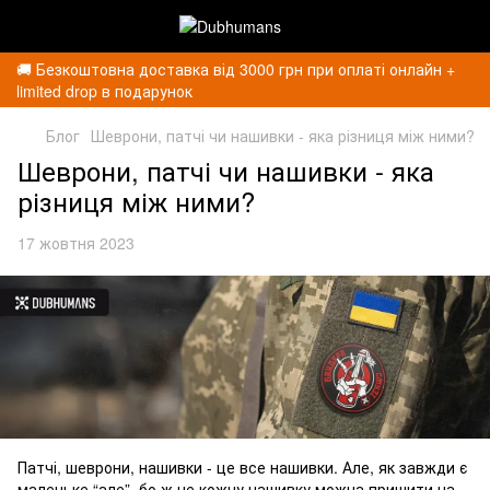
🚚 Безкоштовна доставка від 3000 грн при оплаті онлайн +
limited drop в подарунок
Блог
Шеврони, патчі чи нашивки - яка різниця між ними?
Шеврони, патчі чи нашивки - яка
різниця між ними?
17 жовтня 2023
Патчі, шеврони, нашивки - це все нашивки. Але, як завжди є
маленьке “але”, бо ж не кожну нашивку можна пришити на