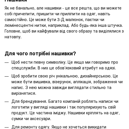
Як не банально, але нашивки - це все решта, що ви можете
собі причепити, пришити чи приліпити на одяг, навіть
самостійно. Це може бути 3-Д малюнок, паєтки чи
люмінесцентні нитки, наприклад. Або будь-яка інша штучка.
Головне, щоб ви кайфували від свого образу та виділялися з
натовпу.
Для чого потрібні нашивки?
Щоб нести певну символіку. Це якщо ми говоримо про
спецслужби. В них це обов’язковий атрибут на одязі.
Щоб зробити свою річ унікальною, дизайнерською. Це
може бути вишивка, візерунок, аплікація, зображення чи
напис. З нею можна завжди виглядати стильно та
вирізнятися.
Для брендування. Багато компаній роблять написи чи
логотипи у вигляді нашивки і так популяризують свій
продукт. Це частина іміджу. Нашивки кріплять на одяг,
сумки чи аксесуари.
Для ремонту одягу. Якщо не хочеться викидати