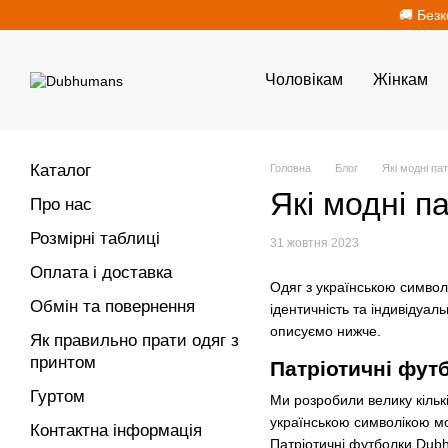
Перейти до основного контенту
🚚 Безк
Чоловікам
Жінкам
Каталог
Головна
Блог
Які модні па
Які модні п
Про нас
Розмірні таблиці
31 жовтня 2023
Оплата і доставка
Одяг з українською символ
Обмін та повернення
ідентичність та індивідуал
описуємо нижче.
Як правильно прати одяг з
принтом
Патріотичні фут
Гуртом
Ми розробили велику кількі
українською символікою м
Контактна інформація
Патріотичні футболки Dub