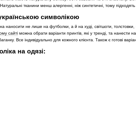
 Натуральні тканини менш алергенні, ніж синтетичні, тому підходять
з українською символікою
на наносити не лише на футболки, а й на худі, світшоти, толстовки, 
ому сайті
можна обрати варіанти принтів, які у тренді, та нанести
аганку. Все індивідуально для кожного клієнта. Також є готові варі
ліка на одязі: