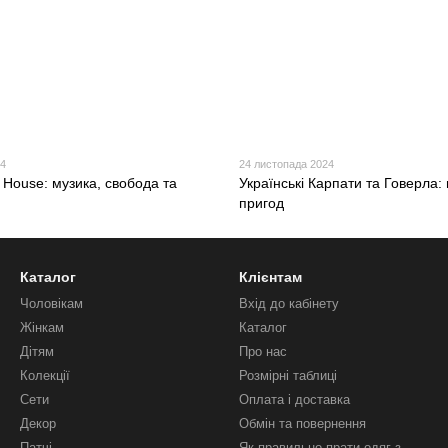
4
24 листопада 2024
 House: музика, свобода та
Українські Карпати та Говерла: 
пригод
Каталог
Клієнтам
Чоловікам
Вхід до кабінету
Жінкам
Каталог
Дітям
Про нас
Колекції
Розмірні таблиці
Сети
Оплата і доставка
Декор
Обмін та повернення
Патчі
Як правильно прати одяг з