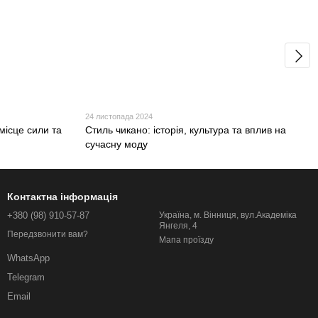
24 листопада 2024
місце сили та
Стиль чикано: історія, культура та вплив на
сучасну моду
Контактна інформація
+380 (98) 910-57-87
Україна, м. Вінниця, вул.Академіка
Янгеля, 4
Передзвонити вам?
Мапа проїзду
WhatsApp
Telegram
Email