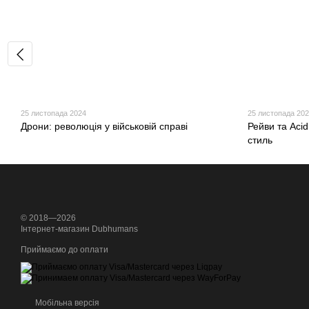
25 листопада 2024
25 листопада 202
Дрони: революція у військовій справі
Рейви та Acid
стиль
© 2018—2026
Інтернет-магазин Dubhumans
Приймаємо до оплати
Мобільна версія