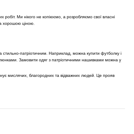
их робіт. Ми нікого не копіюємо, а розробляємо свої власні
 за хорошою ціною.
та стильно-патріотичним. Наприклад, можна купити футболку і
 малюнками. Замовити одяг з патріотичними нашивками можна
у
єднує мислячих, благородних та відважних людей. Це прояв