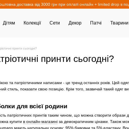
оштовна доставка від 3000 грн при оплаті онлайн + limited drop в п
Дітям
Колекції
Сети
Декор
Патчі
Тварини
тріотичні принти сьогодні?
атріотичні принти сьогодні?
ікою та патріотичними написами - це тренд останніх років. Цей одяг
ьний стиль, показати свою позицію. Крім того, зазвичай такий одяг в
болки для всієї родини
сть патріотичних принтів таким чином, що можна створити образи для 
ожна купити
в онлайн-магазині
за демократичним цінами. Також мож
humans мають натуральну основу: 95% бавовни та 5% еластану. Вон