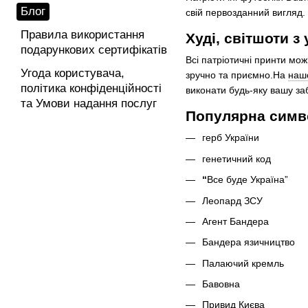
Блог
свій первозданний вигляд.
Правила використання
Худі, світшоти 
подарункових сертифікатів
Всі патріотичні принти мож
Угода користувача,
зручно та приємно.На
наш
політика конфіденційності
виконати будь-яку вашу заб
та Умови надання послуг
Популярна симво
герб України
генетичний код
“
Все буде Україна”
Леопард ЗСУ
Агент Бандера
Бандера язичництво
Палаючий кремль
Бавовна
Привид Києва