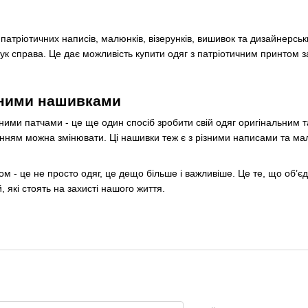
 патріотичних написів, малюнків, візерунків, вишивок та дизайнерськ
ук справа. Це дає можливість купити одяг з патріотичним принтом
чними нашивками
чними патчами - це ще один спосіб зробити свій одяг оригінальним 
ажанням можна змінювати. Ці нашивки теж є з різними написами та
ом - це не просто одяг, це дещо більше і важливіше. Це те, що об’
, які стоять на захисті нашого життя.