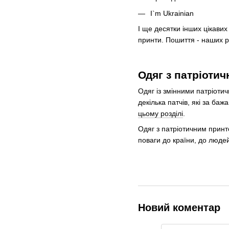
I`m Ukrainian
І ще десятки інших цікавих
принти. Пошиття - наших р
Одяг з патріоти
Одяг із змінними патріоти
декілька патчів, які за б
цьому розділі
.
Одяг з патріотичним принт
поваги до країни, до людей
Новий коментар