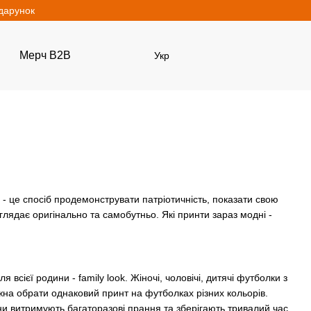
одарунок
Мерч B2B
Укр
 - це спосіб продемонструвати патріотичність, показати свою
иглядає оригінально та самобутньо. Які принти зараз модні -
всієї родини - family look. Жіночі, чоловічі, дитячі футболки з
на обрати однаковий принт на футболках різних кольорів.
и витримують багаторазові прання та зберігають тривалий час